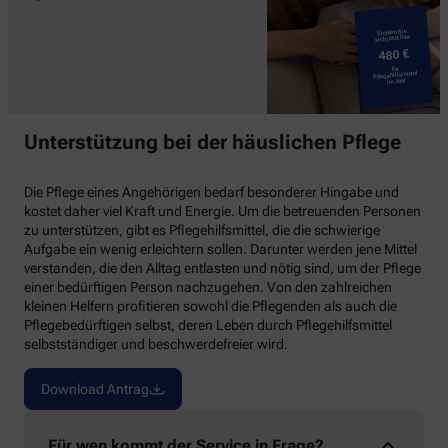
Sichern Sie
sich jetzt Ihre
480 €
für
Pflegehilfsmittel
im Jahr
Head shot close up portrait
Unterstützung bei der häuslichen Pflege
smiling young woman
embracing from back sitting
on couch middle aged
Die Pflege eines Angehörigen bedarf besonderer Hingabe und
mother. Happy two
kostet daher viel Kraft und Energie. Um die betreuenden Personen
generations retired mom
zu unterstützen, gibt es Pflegehilfsmittel, die die schwierige
and grown up daughter
Aufgabe ein wenig erleichtern sollen. Darunter werden jene Mittel
posing for photo in living
verstanden, die den Alltag entlasten und nötig sind, um der Pflege
room.
einer bedürftigen Person nachzugehen. Von den zahlreichen
kleinen Helfern profitieren sowohl die Pflegenden als auch die
Pflegebedürftigen selbst, deren Leben durch Pflegehilfsmittel
selbstständiger und beschwerdefreier wird.
Download Antrag
Für wen kommt der Service in Frage?