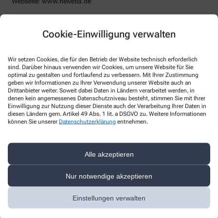
Webseite: www.helvetia.de
Datenschutzbeauftragter
:
Den/Die betriebliche/-n Datenschutzbeauftragte/-n unserer
Cookie-Einwilligung verwalten
Apotheke können Sie hier erreichen:
none
Wir setzen Cookies, die für den Betrieb der Website technisch erforderlich
Telefon
:
+49-832166610
sind. Darüber hinaus verwenden wir Cookies, um unsere Website für Sie
Fax
:
optimal zu gestalten und fortlaufend zu verbessern. Mit Ihrer Zustimmung
Email
:
office@alpenland-apotheke.de
geben wir Informationen zu Ihrer Verwendung unserer Website auch an
Drittanbieter weiter. Soweit dabei Daten in Ländern verarbeitet werden, in
Website
:
denen kein angemessenes Datenschutzniveau besteht, stimmen Sie mit Ihrer
Einwilligung zur Nutzung dieser Dienste auch der Verarbeitung Ihrer Daten in
Weitere Hinweise
diesen Ländern gem. Artikel 49 Abs. 1 lit. a DSGVO zu. Weitere Informationen
können Sie unserer
Datenschutzerklärung
entnehmen.
Streitschlichtung
Wir sind weder verpflichtet noch bereit, an einem
Streitbeilegungsverfahren vor einer Verbraucherschlichtungsstelle
Alle akzeptieren
teilzunehmen.
Haftung
Nur notwendige akzeptieren
Wir sind für unsere Inhalte verantwortlich. Alle Inhalte werden mit
der gebotenen Sorgfalt und nach bestem Wissen erstellt. Soweit
Einstellungen verwalten
wir mittels Links auf Internetseiten Dritter verweisen, können wir
keine Gewähr für die fortwährende Aktualität, Richtigkeit und