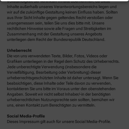
Vollständigkeit der verlinkten Inhalte übernehmen, da diese
Inhalte außerhalb unseres Verantwortungsbereichs liegen und
wir auf die zukünftige Gestaltung keinen Einfluss haben. Sollten
aus Ihrer Sicht Inhalte gegen geltendes Recht verstoßen oder
unangemessen sein, teilen Sie uns dies bitte mit. Unsere
rechtlichen Hinweise sowie alle Fragen und Streitigkeiten im
Zusammenhang mit der Gestaltung unseres Angebots
unterliegen dem Recht der Bundesrepublik Deutschland.
Urheberrecht
Die von uns verwendeten Texte, Bilder, Fotos, Videos oder
Grafiken unterliegen in der Regel dem Schutz des Urheberrechts.
Jede unberechtigte Verwendung (insbesondere die
Vervielfältigung, Bearbeitung oder Verbreitung) dieser
urheberrechtsgeschützten Inhalte ist daher untersagt. Wenn Sie
beabsichtigen, diese Inhalte oder Teile davon zu verwenden,
kontaktieren Sie uns bitte im Voraus unter den obenstehenden
Angaben. Soweit wir nicht selbst Inhaber/-in der benötigten
urheberrechtlichen Nutzungsrechte sein sollten, bemühen wir
uns, einen Kontakt zum Berechtigten zu vermitteln.
Social Media-Profile
Dieses Impressum gilt auch für unsere Social Media-Profile.